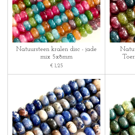
Natuursteen kralen disc - jade
Natuu
mix 5x8mm
Toer
€ 1,25