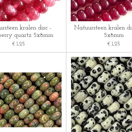
rsteen kralen disc -
Natuursteen kralen dis
berry quartz 5x8mm
5x8mm
€ 1,25
€ 1,25