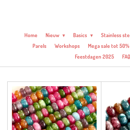
Ga
direct
naar
de
Home
Nieuw
Basics
Stainless st
hoofdinhoud
Parels
Workshops
Mega sale tot 50%
Feestdagen 2025
FA