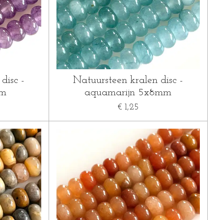
disc -
Natuursteen kralen disc -
mm
aquamarijn 5x8mm
€ 1,25