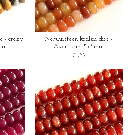
c - crazy
Natuursteen kralen disc -
8mm
Aventurijn 5x8mm
€ 1,25