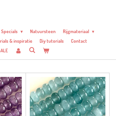
Specials
Natuursteen
Rijgmateriaal
rials & inspiratie
Diy tutorials
Contact
SALE