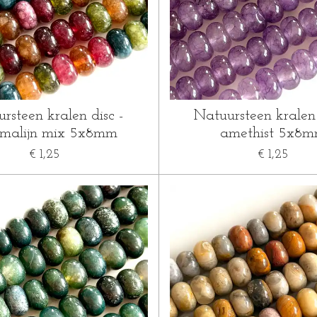
rsteen kralen disc -
Natuursteen kralen 
malijn mix 5x8mm
amethist 5x8
€ 1,25
€ 1,25