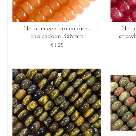
Natuursteen kralen disc -
Natuu
chalcedoon 5x8mm
straw
€ 1,25