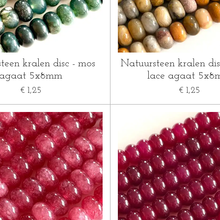
teen kralen disc - mos
Natuursteen kralen dis
agaat 5x8mm
lace agaat 5x
€ 1,25
€ 1,25