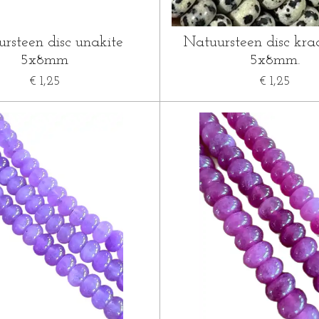
rsteen disc unakite
Natuursteen disc kraa
5x8mm
5x8mm.
€ 1,25
€ 1,25