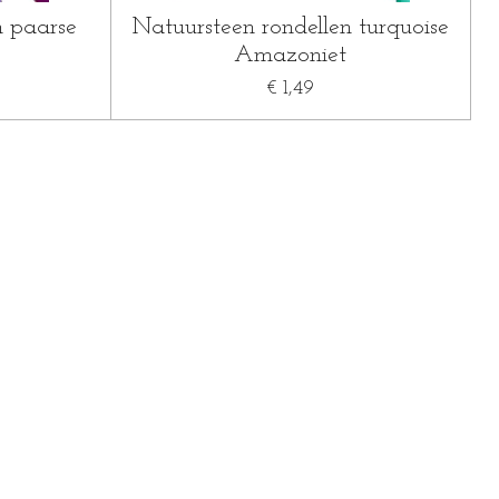
n paarse
Natuursteen rondellen turquoise
Amazoniet
€ 1,49