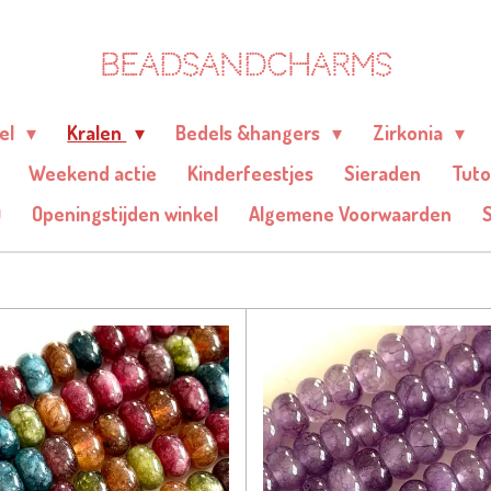
BEADSANDCHARMS
eel
Kralen
Bedels &hangers
Zirkonia
Weekend actie
Kinderfeestjes
Sieraden
Tuto
Q
Openingstijden winkel
Algemene Voorwaarden