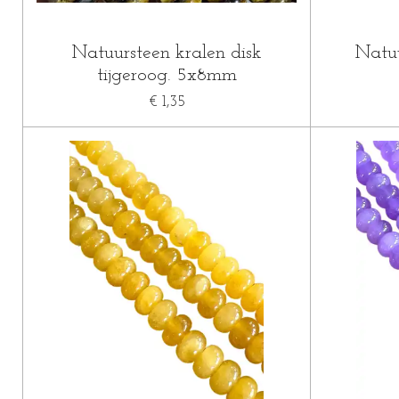
Natuursteen kralen disk
Natuu
tijgeroog. 5x8mm
€ 1,35