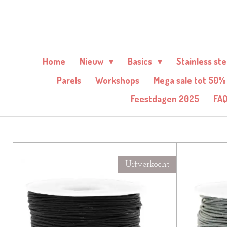
Ga
direct
naar
de
Home
Nieuw
Basics
Stainless st
hoofdinhoud
Parels
Workshops
Mega sale tot 50%
Feestdagen 2025
FA
Uitverkocht