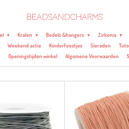
BEADSANDCHARMS
eel
Kralen
Bedels &hangers
Zirkonia
Weekend actie
Kinderfeestjes
Sieraden
Tuto
Q
Openingstijden winkel
Algemene Voorwaarden