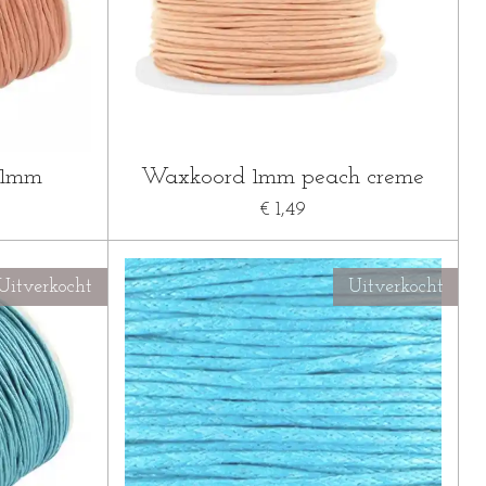
 1mm
Waxkoord 1mm peach creme
€ 1,49
Uitverkocht
Uitverkocht