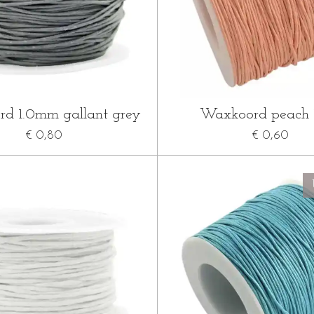
d 1.0mm gallant grey
Waxkoord peach
€ 0,80
€ 0,60