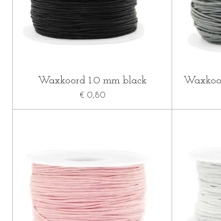
Waxkoord 1.0 mm black
Waxkoor
€ 0,80