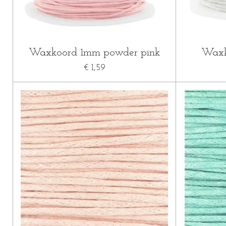
Waxkoord 1mm powder pink
Waxk
€ 1,59