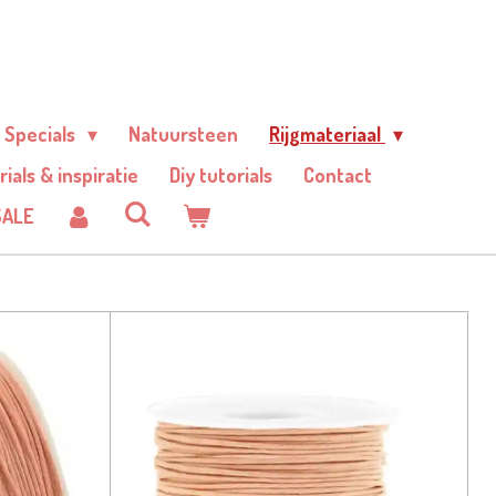
Specials
Natuursteen
Rijgmateriaal
rials & inspiratie
Diy tutorials
Contact
SALE