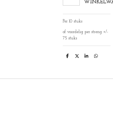
WINKELW
Per 10 stuks
of voordelig per streng +/-
75 stuks
D
D
S
D
E
E
H
E
L
E
A
L
E
L
R
E
N
E
N