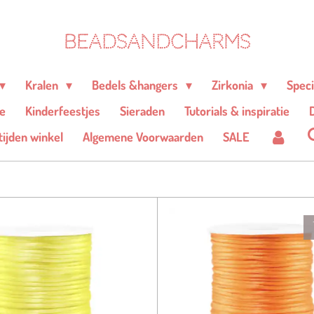
BEADSANDCHARMS
Kralen
Bedels &hangers
Zirkonia
Spec
e
Kinderfeestjes
Sieraden
Tutorials & inspiratie
D
ijden winkel
Algemene Voorwaarden
SALE