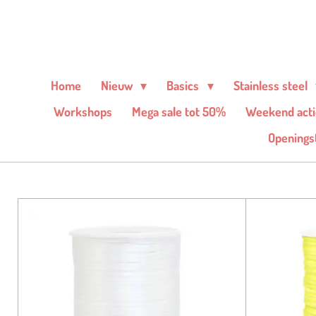
Ga
direct
naar
de
Home
Nieuw
Basics
Stainless steel
hoofdinhoud
Workshops
Mega sale tot 50%
Weekend acti
Openingst