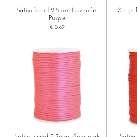
Satijn koord 2,5mm Lavender
Satijn
Purple
€ 0,89
Satijn Koord 2,5mm Fluor pink
Satij