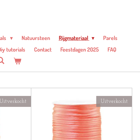
ials
Natuursteen
Rijgmateriaal
Parels
iy tutorials
Contact
Feestdagen 2025
FAQ
Uitverkocht
Uitverkocht