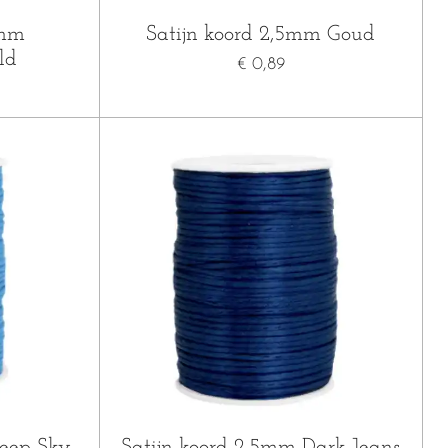
5mm
Satijn koord 2,5mm Goud
ld
€ 0,89
Deep Sky
Satijn koord 2,5mm Dark Jeans