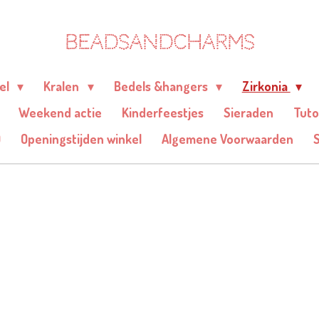
BEADSANDCHARMS
eel
Kralen
Bedels &hangers
Zirkonia
Weekend actie
Kinderfeestjes
Sieraden
Tuto
Q
Openingstijden winkel
Algemene Voorwaarden