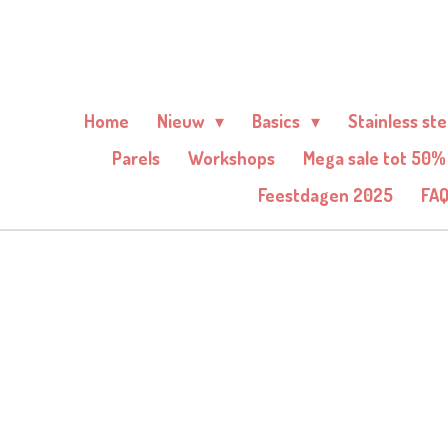
Ga
direct
naar
de
Home
Nieuw
Basics
Stainless st
hoofdinhoud
Parels
Workshops
Mega sale tot 50%
Feestdagen 2025
FA