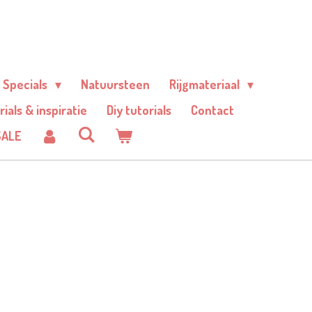
Specials
Natuursteen
Rijgmateriaal
rials & inspiratie
Diy tutorials
Contact
SALE