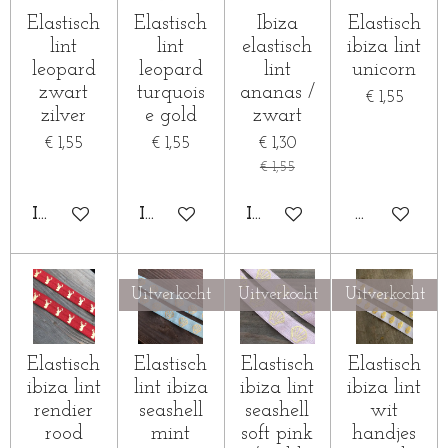
Elastisch
Elastisch
Ibiza
Elastisch
lint
lint
elastisch
ibiza lint
leopard
leopard
lint
unicorn
zwart
turquois
ananas /
€ 1,55
zilver
e gold
zwart
€ 1,55
€ 1,55
€ 1,30
€ 1,55
IN WINKELWAGEN
IN WINKELWAGEN
IN WINKELWAGEN
HOUD MIJ
Uitverkocht
Uitverkocht
Uitverkocht
Elastisch
Elastisch
Elastisch
Elastisch
ibiza lint
lint ibiza
ibiza lint
ibiza lint
rendier
seashell
seashell
wit
rood
mint
soft pink
handjes