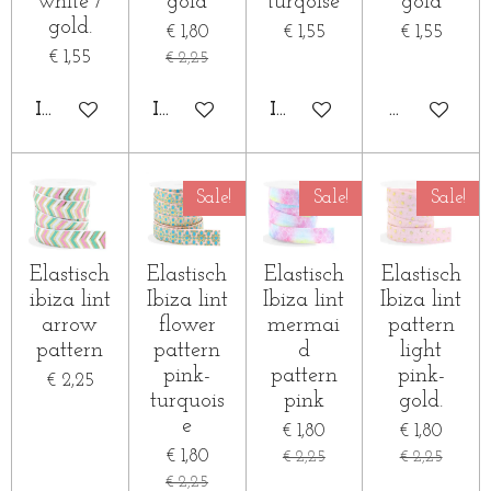
white /
gold
turqoise
gold
gold.
€ 1,80
€ 1,55
€ 1,55
€ 1,55
€ 2,25
IN WINKELWAGEN
IN WINKELWAGEN
IN WINKELWAGEN
HOUD MIJ
Sale!
Sale!
Sale!
Elastisch
Elastisch
Elastisch
Elastisch
ibiza lint
Ibiza lint
Ibiza lint
Ibiza lint
arrow
flower
mermai
pattern
pattern
pattern
d
light
pink-
pattern
pink-
€ 2,25
turquois
pink
gold.
e
€ 1,80
€ 1,80
€ 1,80
€ 2,25
€ 2,25
€ 2,25