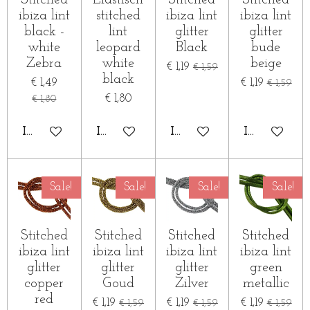
ibiza lint
stitched
ibiza lint
ibiza lint
black -
lint
glitter
glitter
white
leopard
Black
bude
Zebra
white
beige
€ 1,19
€ 1,59
black
€ 1,49
€ 1,19
€ 1,59
€ 1,80
€ 1,80
IN WINKELWAGEN
IN WINKELWAGEN
IN WINKELWAGEN
IN WINKE
Sale!
Sale!
Sale!
Sale!
Stitched
Stitched
Stitched
Stitched
ibiza lint
ibiza lint
ibiza lint
ibiza lint
glitter
glitter
glitter
green
copper
Goud
Zilver
metallic
red
€ 1,19
€ 1,19
€ 1,19
€ 1,59
€ 1,59
€ 1,59