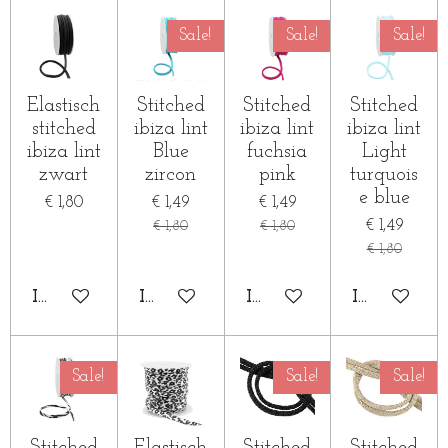
Sale!
Sale!
Sale!
Elastisch
Stitched
Stitched
Stitched
stitched
ibiza lint
ibiza lint
ibiza lint
ibiza lint
Blue
fuchsia
Light
zwart
zircon
pink
turquois
e blue
€ 1,80
€ 1,49
€ 1,49
€ 1,49
€ 1,80
€ 1,80
€ 1,80
IN WINKELWAGEN
IN WINKELWAGEN
IN WINKELWAGEN
IN WINKE
Sale!
Sale!
Sale!
Stitched
Elastisch
Stitched
Stitched