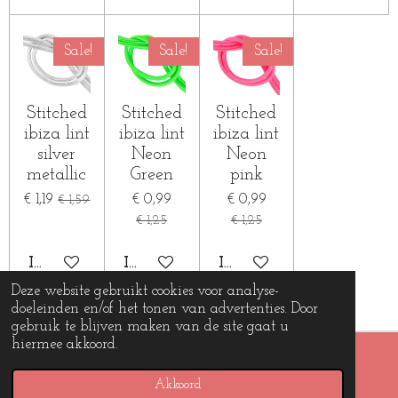
Sale!
Sale!
Sale!
Stitched
Stitched
Stitched
ibiza lint
ibiza lint
ibiza lint
silver
Neon
Neon
metallic
Green
pink
€ 1,19
€ 0,99
€ 0,99
€ 1,59
€ 1,25
€ 1,25
IN WINKELWAGEN
IN WINKELWAGEN
IN WINKELWAGEN
Deze website gebruikt cookies voor analyse-
doeleinden en/of het tonen van advertenties. Door
gebruik te blijven maken van de site gaat u
hiermee akkoord.
© 2019 - 2026 Beads and charms
Powered by
JouwWeb
Akkoord