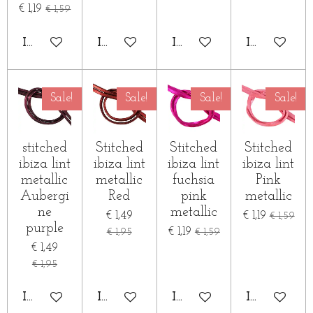
€ 1,19
€ 1,59
IN WINKELWAGEN
IN WINKELWAGEN
IN WINKELWAGEN
IN WINKE
Sale!
Sale!
Sale!
Sale!
stitched
Stitched
Stitched
Stitched
ibiza lint
ibiza lint
ibiza lint
ibiza lint
metallic
metallic
fuchsia
Pink
Aubergi
Red
pink
metallic
ne
metallic
€ 1,49
€ 1,19
€ 1,59
purple
€ 1,19
€ 1,95
€ 1,59
€ 1,49
€ 1,95
IN WINKELWAGEN
IN WINKELWAGEN
IN WINKELWAGEN
IN WINKE