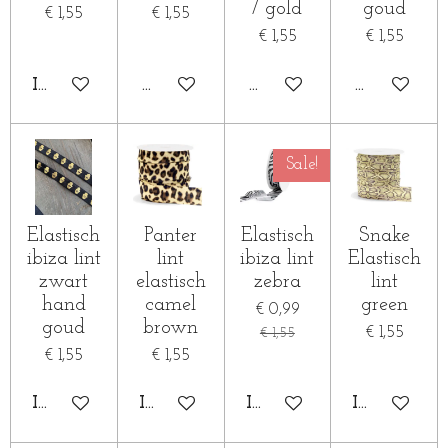
/ gold
goud
€ 1,55
€ 1,55
€ 1,55
€ 1,55
IN WINKELWAGEN
HOUD MIJ OP DE HOOGTE
HOUD MIJ OP DE HOOG
HOUD MIJ
Sale!
Elastisch
Panter
Elastisch
Snake
ibiza lint
lint
ibiza lint
Elastisch
zwart
elastisch
zebra
lint
hand
camel
green
€ 0,99
goud
brown
€ 1,55
€ 1,55
€ 1,55
€ 1,55
IN WINKELWAGEN
IN WINKELWAGEN
IN WINKELWAGEN
IN WINKE