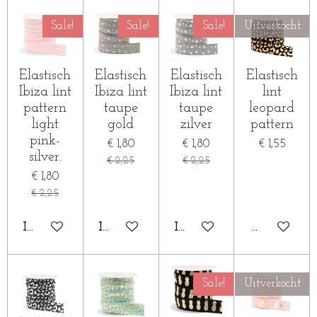
Sale!
Sale!
Sale!
Uitverkocht
Elastisch
Elastisch
Elastisch
Elastisch
Ibiza lint
Ibiza lint
Ibiza lint
lint
pattern
taupe
taupe
leopard
light
gold
zilver
pattern
pink-
€ 1,80
€ 1,80
€ 1,55
silver.
€ 2,25
€ 2,25
€ 1,80
€ 2,25
IN WINKELWAGEN
IN WINKELWAGEN
IN WINKELWAGEN
HOUD MIJ
Sale!
Uitverkocht