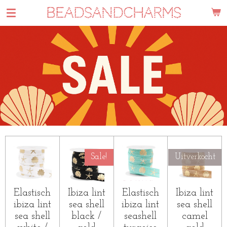
BEADSANDCHARMS
Ga
direct
naar
de
hoofdinhoud
Sale!
Uitverkocht
Elastisch
Ibiza lint
Elastisch
Ibiza lint
ibiza lint
sea shell
ibiza lint
sea shell
sea shell
black /
seashell
camel