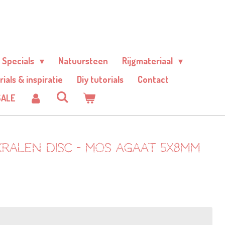
Specials
Natuursteen
Rijgmateriaal
rials & inspiratie
Diy tutorials
Contact
SALE
ralen disc - mos agaat 5x8mm