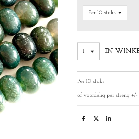
IN WINK
Per 10 stuks
of voordelig per streng +/-
D
D
S
E
E
H
L
E
A
E
L
R