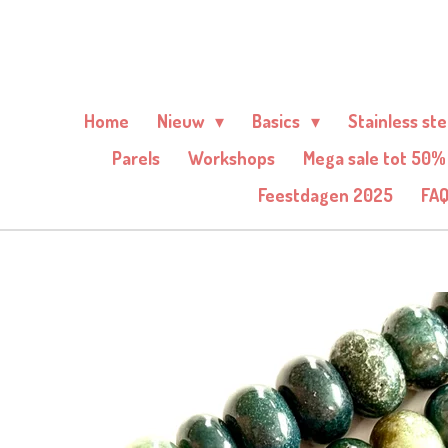
Ga
direct
naar
de
Home
Nieuw
Basics
Stainless st
hoofdinhoud
Parels
Workshops
Mega sale tot 50%
Feestdagen 2025
FA