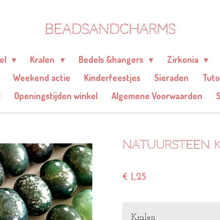
BEADSANDCHARMS
eel
Kralen
Bedels &hangers
Zirkonia
Weekend actie
Kinderfeestjes
Sieraden
Tuto
Q
Openingstijden winkel
Algemene Voorwaarden
Natuursteen k
€ 1,25
Kralen