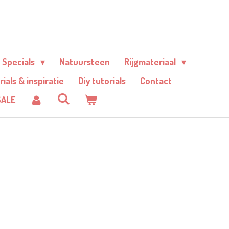
Specials
Natuursteen
Rijgmateriaal
rials & inspiratie
Diy tutorials
Contact
SALE