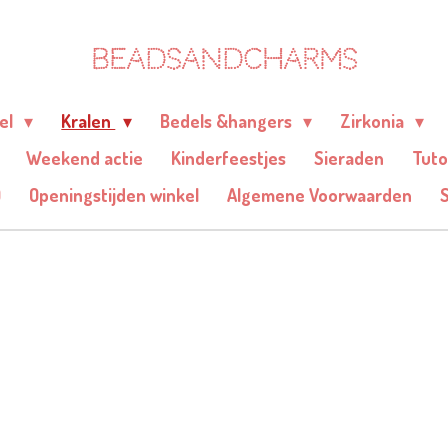
BEADSANDCHARMS
eel
Kralen
Bedels &hangers
Zirkonia
Weekend actie
Kinderfeestjes
Sieraden
Tuto
Q
Openingstijden winkel
Algemene Voorwaarden