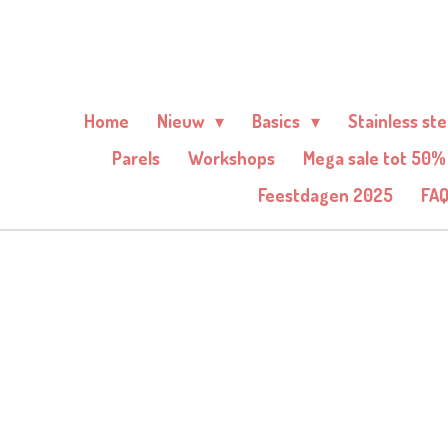
Ga
direct
naar
de
Home
Nieuw
Basics
Stainless st
hoofdinhoud
Parels
Workshops
Mega sale tot 50%
Feestdagen 2025
FA