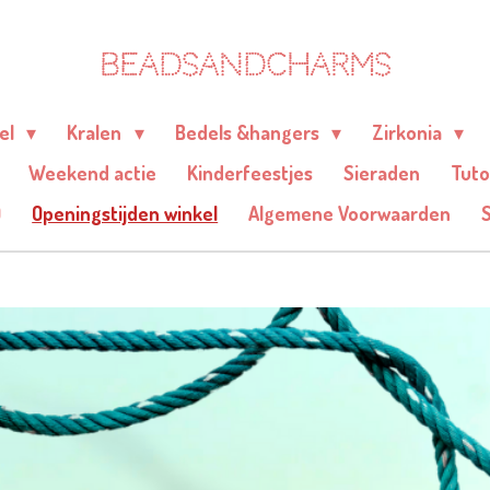
BEADSANDCHARMS
eel
Kralen
Bedels &hangers
Zirkonia
Weekend actie
Kinderfeestjes
Sieraden
Tuto
Q
Openingstijden winkel
Algemene Voorwaarden