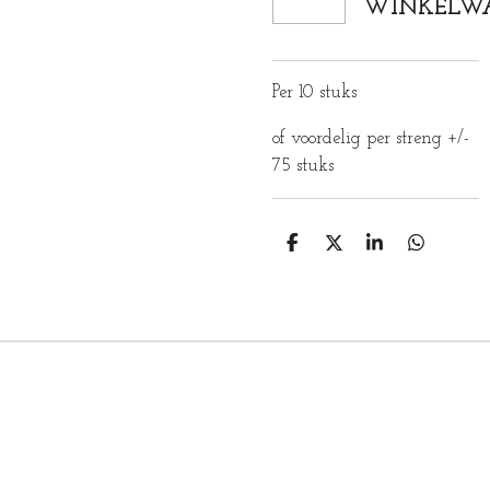
WINKELW
Per 10 stuks
of voordelig per streng +/-
75 stuks
D
D
S
D
E
E
H
E
L
E
A
L
E
L
R
E
N
E
N