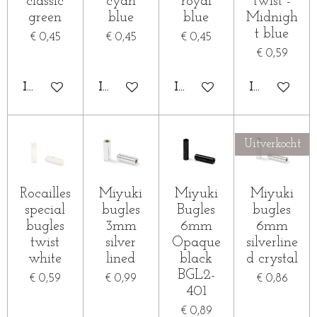
classic
cyan
royal
twist -
green
blue
blue
Midnigh
t blue
€ 0,45
€ 0,45
€ 0,45
€ 0,59
IN WINKELWAGEN
IN WINKELWAGEN
IN WINKELWAGEN
IN WINKE
Uitverkocht
Rocailles
Miyuki
Miyuki
Miyuki
special
bugles
Bugles
bugles
bugles
3mm
6mm
6mm
twist
silver
Opaque
silverline
white
lined
black
d crystal
BGL2-
€ 0,59
€ 0,99
€ 0,86
401
€ 0,89