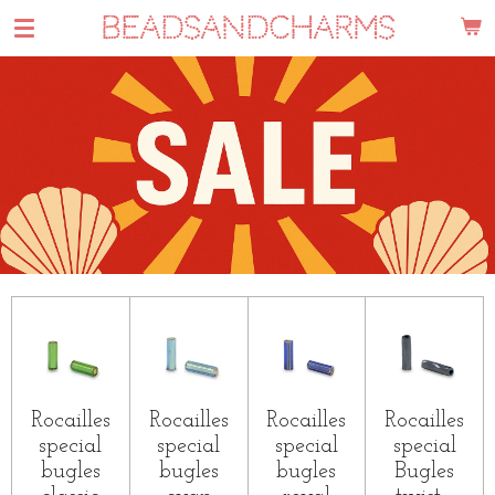
BEADSANDCHARMS
Ga
direct
naar
de
hoofdinhoud
Rocailles
Rocailles
Rocailles
Rocailles
special
special
special
special
bugles
bugles
bugles
Bugles