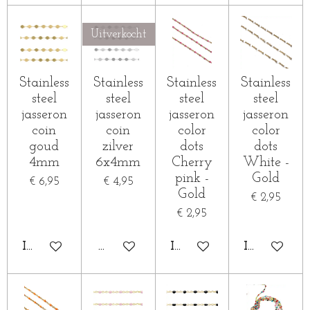
Uitverkocht
Stainless
Stainless
Stainless
Stainless
steel
steel
steel
steel
jasseron
jasseron
jasseron
jasseron
coin
coin
color
color
goud
zilver
dots
dots
4mm
6x4mm
Cherry
White -
pink -
Gold
€ 6,95
€ 4,95
Gold
€ 2,95
€ 2,95
IN WINKELWAGEN
HOUD MIJ OP DE HOOGTE
IN WINKELWAGEN
IN WINKE