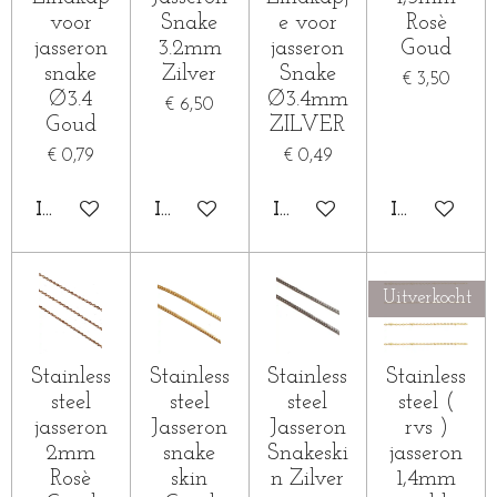
voor
Snake
e voor
Rosè
jasseron
3.2mm
jasseron
Goud
snake
Zilver
Snake
€ 3,50
Ø3.4
Ø3.4mm
€ 6,50
Goud
ZILVER
€ 0,79
€ 0,49
IN WINKELWAGEN
IN WINKELWAGEN
IN WINKELWAGEN
IN WINKE
Uitverkocht
Stainless
Stainless
Stainless
Stainless
steel
steel
steel
steel (
jasseron
Jasseron
Jasseron
rvs )
2mm
snake
Snakeski
jasseron
Rosè
skin
n Zilver
1,4mm