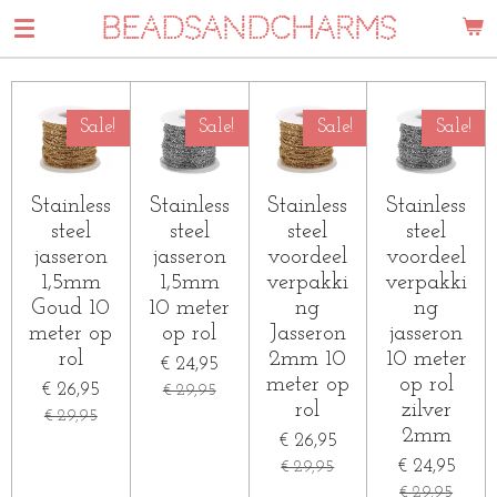
BEADSANDCHARMS
Ga
direct
naar
de
Sale!
Sale!
Sale!
Sale!
hoofdinhoud
Stainless
Stainless
Stainless
Stainless
steel
steel
steel
steel
jasseron
jasseron
voordeel
voordeel
1,5mm
1,5mm
verpakki
verpakki
Goud 10
10 meter
ng
ng
meter op
op rol
Jasseron
jasseron
rol
2mm 10
10 meter
€ 24,95
meter op
op rol
€ 26,95
€ 29,95
rol
zilver
€ 29,95
2mm
€ 26,95
€ 24,95
€ 29,95
€ 29,95