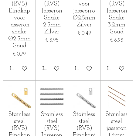
(RVS)
(RVS)
voor
(RVS)
Eindkap
Jasseron
jasseorro
Jasseron
voor
Snake
Ø2.5mm
Snake
jasseron
2.5mm
Zilver
3.2mm
snake
Zilver
Goud
€ 0,49
Ø2.5mm
€ 5,95
€ 6,95
Goud
€ 0,79
IN WINKELWAGEN
IN WINKELWAGEN
IN WINKELWAGEN
IN WINKE
Stainless
Stainless
Stainless
Stainless
steel
steel
steel
steel
(RVS)
(RVS)
(RVS)
jasseron
Eindkap
Jasseron
Eindkapj
1,5mm