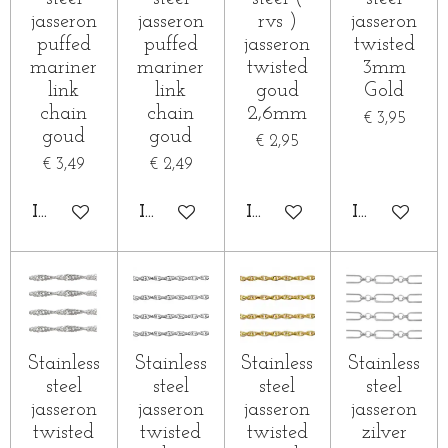
jasseron
jasseron
rvs )
jasseron
puffed
puffed
jasseron
twisted
mariner
mariner
twisted
3mm
link
link
goud
Gold
chain
chain
2,6mm
€ 3,95
goud
goud
€ 2,95
€ 3,49
€ 2,49
IN WINKELWAGEN
IN WINKELWAGEN
IN WINKELWAGEN
IN WINKE
Stainless
Stainless
Stainless
Stainless
steel
steel
steel
steel
jasseron
jasseron
jasseron
jasseron
twisted
twisted
twisted
zilver