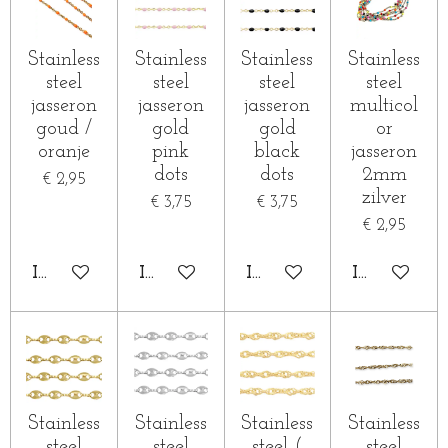
Stainless
Stainless
Stainless
Stainless
steel
steel
steel
steel
jasseron
jasseron
jasseron
multicol
goud /
gold
gold
or
oranje
pink
black
jasseron
dots
dots
2mm
€ 2,95
zilver
€ 3,75
€ 3,75
€ 2,95
IN WINKELWAGEN
IN WINKELWAGEN
IN WINKELWAGEN
IN WINKE
Stainless
Stainless
Stainless
Stainless
steel
steel
steel (
steel