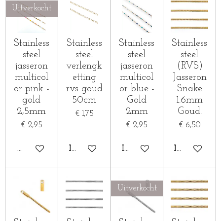
Uitverkocht
Stainless
Stainless
Stainless
Stainless
steel
steel
steel
steel
jasseron
verlengk
jasseron
(RVS)
multicol
etting
multicol
Jasseron
or pink -
rvs goud
or blue -
Snake
gold
50cm
Gold
1.6mm
2,5mm
2mm
Goud.
€ 1,75
€ 2,95
€ 2,95
€ 6,50
HOUD MIJ OP DE HOOGTE
IN WINKELWAGEN
IN WINKELWAGEN
IN WINKE
Uitverkocht