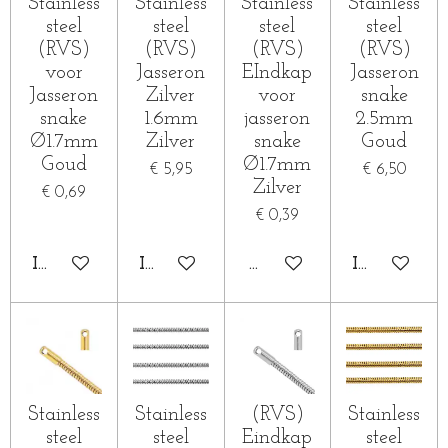
Stainless
Stainless
Stainless
Stainless
steel
steel
steel
steel
(RVS)
(RVS)
(RVS)
(RVS)
voor
Jasseron
EIndkap
Jasseron
Jasseron
Zilver
voor
snake
snake
1.6mm
jasseron
2.5mm
Ø1.7mm
Zilver
snake
Goud
Goud
Ø1.7mm
€ 5,95
€ 6,50
Zilver
€ 0,69
€ 0,39
IN WINKELWAGEN
IN WINKELWAGEN
HOUD MIJ OP DE HOOG
IN WINKE
Stainless
Stainless
(RVS)
Stainless
steel
steel
Eindkap
steel