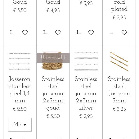
Goud
Goud
gold
€ 3,95
plated
€ 3,50
€ 4,95
€ 2,95
IN WINKELWAGEN
IN WINKELWAGEN
IN WINKELWAGEN
HOUD MIJ
Uitverkocht
Jasseron
Stainless
Stainless
Stainless
stainless
steel
steel
steel
steel 1,4
jasseron
jasseron
Jasseron
mm
2x3mm
2x3mm
3mm
goud
zilver
€ 2,50
€ 3,25
€ 3,50
€ 2,95