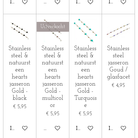
IN WINKELWAGEN
HOUD MIJ OP DE HOOGTE
IN WINKELWAGEN
IN WINKE
Uitverkocht
Stainless
Stainless
Stainless
Stainless
steel &
steel &
steel &
steel
natuurst
natuurst
natuurst
jasseron
een
een
een
Goud /
hearts
hearts
hearts
glasfacet
jasseron
jasseron
jasseron
€ 4,95
Gold -
Gold -
Gold -
black
multicol
Turquois
or
e
€ 5,95
€ 5,95
€ 5,95
IN WINKELWAGEN
HOUD MIJ OP DE HOOGTE
IN WINKELWAGEN
IN WINKE