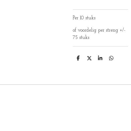
Per 10 stuks
of voordelig per streng +/-
75 stuks
D
D
S
D
E
E
H
E
L
E
A
L
E
L
R
E
N
E
N