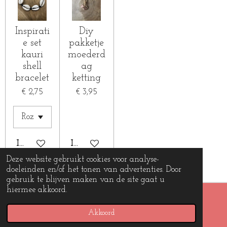
Inspirati
Diy
e set
pakketje
kauri
moederd
shell
ag
bracelet
ketting
€ 2,75
€ 3,95
IN WINKELWAGEN
IN WINKELWAGEN
Deze website gebruikt cookies voor analyse-
doeleinden en/of het tonen van advertenties. Door
gebruik te blijven maken van de site gaat u
hiermee akkoord.
© 2019 - 2026 Beads and charms
Powered by
JouwWeb
Akkoord