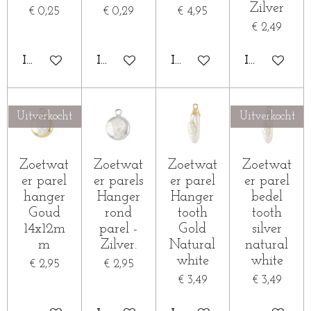
Zilver
€ 0,25
€ 0,29
€ 4,95
€ 2,49
IN WINKELWAGEN
IN WINKELWAGEN
IN WINKELWAGEN
IN WINKE
Uitverkocht
Uitverkocht
Zoetwat
Zoetwat
Zoetwat
Zoetwat
er parel
er parels
er parel
er parel
hanger
Hanger
Hanger
bedel
Goud
rond
tooth
tooth
14x12m
parel -
Gold
silver
m
Zilver.
Natural
natural
white
white
€ 2,95
€ 2,95
€ 3,49
€ 3,49