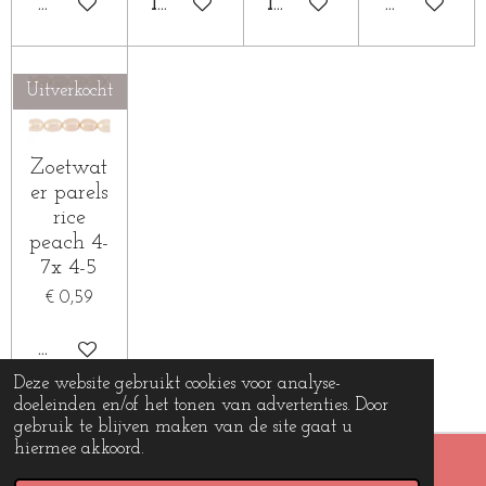
HOUD MIJ OP DE HOOGTE
IN WINKELWAGEN
IN WINKELWAGEN
HOUD MIJ
Uitverkocht
Zoetwat
er parels
rice
peach 4-
7x 4-5
€ 0,59
HOUD MIJ OP DE HOOGTE
Deze website gebruikt cookies voor analyse-
doeleinden en/of het tonen van advertenties. Door
gebruik te blijven maken van de site gaat u
hiermee akkoord.
© 2019 - 2026 Beads and charms