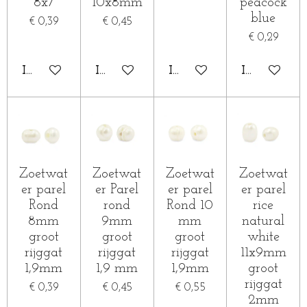
8x7
10x8mm
peacock
blue
€ 0,39
€ 0,45
€ 0,29
IN WINKELWAGEN
IN WINKELWAGEN
IN WINKELWAGEN
IN WINKE
Zoetwat
Zoetwat
Zoetwat
Zoetwat
er parel
er Parel
er parel
er parel
Rond
rond
Rond 10
rice
8mm
9mm
mm
natural
groot
groot
groot
white
rijggat
rijggat
rijggat
11x9mm
1,9mm
1,9 mm
1,9mm
groot
rijggat
€ 0,39
€ 0,45
€ 0,55
2mm