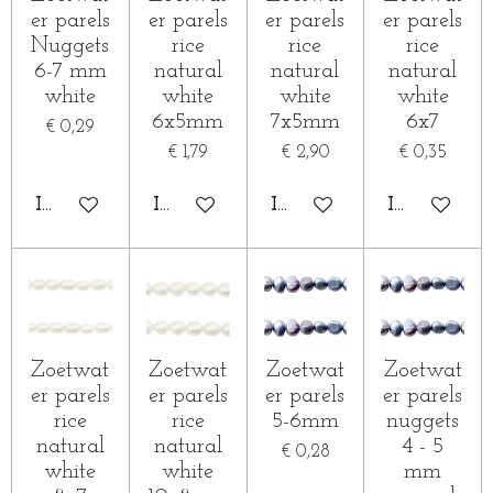
er parels
er parels
er parels
er parels
Nuggets
rice
rice
rice
6-7 mm
natural
natural
natural
white
white
white
white
6x5mm
7x5mm
6x7
€ 0,29
€ 1,79
€ 2,90
€ 0,35
IN WINKELWAGEN
IN WINKELWAGEN
IN WINKELWAGEN
IN WINKE
Zoetwat
Zoetwat
Zoetwat
Zoetwat
er parels
er parels
er parels
er parels
rice
rice
5-6mm
nuggets
natural
natural
4 - 5
€ 0,28
white
white
mm