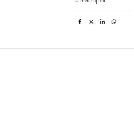
10 meter op rol
D
D
S
D
E
E
H
E
L
E
A
L
E
L
R
E
N
E
N