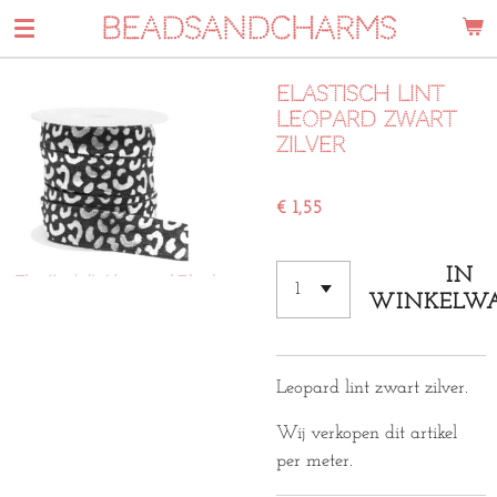
BEADSANDCHARMS
Ga
direct
naar
Elastisch lint
de
leopard zwart
hoofdinhoud
zilver
€ 1,55
IN
WINKELW
Leopard lint zwart zilver.
Wij verkopen dit artikel
per meter.