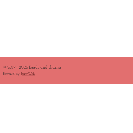
© 2019 - 2026 Beads and charms
Powered by
JouwWeb