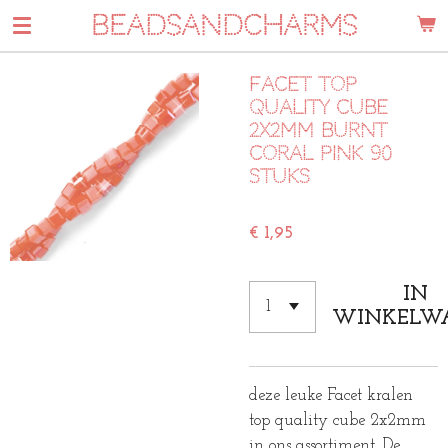
BEADSANDCHARMS
Ga
direct
naar
Facet top
de
quality cube
hoofdinhoud
2x2mm burnt
coral pink 90
stuks
€ 1,95
IN
WINKELW
deze leuke Facet kralen
top quality cube 2x2mm
in ons assortiment. De