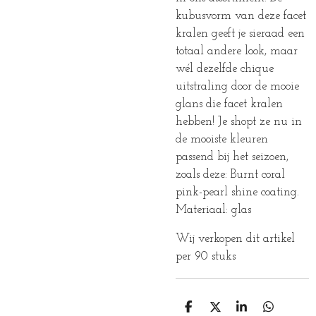
kubusvorm van deze facet
kralen geeft je sieraad een
totaal andere look, maar
wél dezelfde chique
uitstraling door de mooie
glans die facet kralen
hebben! Je shopt ze nu in
de mooiste kleuren
passend bij het seizoen,
zoals deze: Burnt coral
pink-pearl shine coating.
Materiaal: glas
Wij verkopen dit artikel
per 90 stuks
D
D
S
D