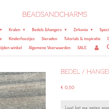
BEADSANDCHARMS
Kralen
Bedels &hangers
Zirkonia
Spec
e
Kinderfeestjes
Sieraden
Tutorials & inspiratie
D
ijden winkel
Algemene Voorwaarden
SALE
Bedel / hange
€ 0,50
Laat het me weten wann