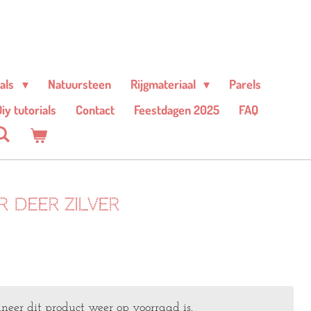
ials
Natuursteen
Rijgmateriaal
Parels
iy tutorials
Contact
Feestdagen 2025
FAQ
r deer zilver
eer dit product weer op voorraad is.