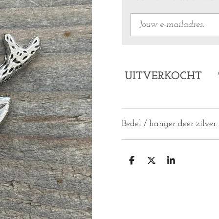
UITVERKOCHT
Bedel / hanger deer zilver.
D
D
S
E
E
H
L
E
A
E
L
R
N
E