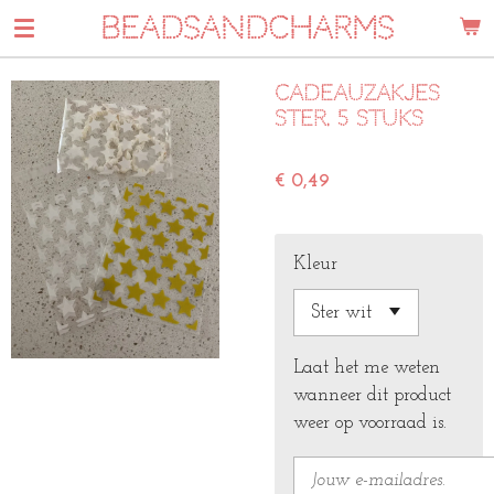
BEADSANDCHARMS
Ga
direct
naar
Cadeauzakjes
de
ster. 5 stuks
hoofdinhoud
€ 0,49
Kleur
Laat het me weten
wanneer dit product
weer op voorraad is.