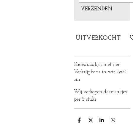
VERZENDEN
UITVERKOCHT
Cadeauzakjes met ster.
Verkrijgbaar in wit. 8x10
cm
Wij verkopen deze zakjes
per 5 stuks
D
D
S
D
E
E
H
E
L
E
A
L