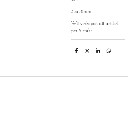
35x58mm
Wij verkopen dit artikel
per 5 stuks.
D
D
S
D
E
E
H
E
L
E
A
L
E
L
R
E
N
E
N