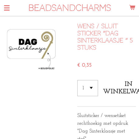
BEADSANDCHARMS
Ga
direct
naar
Wens / sluit
de
sticker “Dag
hoofdinhoud
sinterklaasje “ 5
stuks
€ 0,35
IN
WINKELW
Sluitsticker / wensetiket
rechthoekig met opdruk
"Dag Sinterklaasje met
staf".