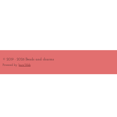
© 2019 - 2026 Beads and charms
Powered by
JouwWeb