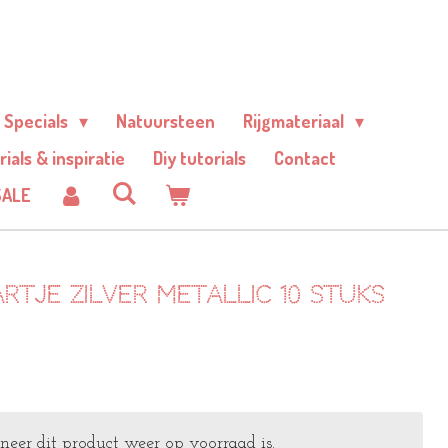
Specials
Natuursteen
Rijgmateriaal
rials & inspiratie
Diy tutorials
Contact
SALE
rtje zilver metallic 10 stuks
er dit product weer op voorraad is.