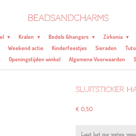
BEADSANDCHARMS
eel
Kralen
Bedels &hangers
Zirkonia
Weekend actie
Kinderfeestjes
Sieraden
Tuto
Q
Openingstijden winkel
Algemene Voorwaarden
Sluitsticker ha
€ 0,50
Laat het me weten wanne