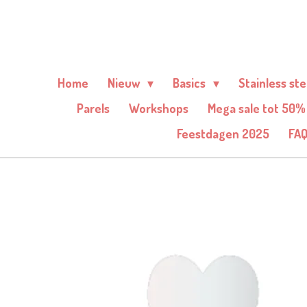
Ga
direct
naar
de
Home
Nieuw
Basics
Stainless st
hoofdinhoud
Parels
Workshops
Mega sale tot 50%
Feestdagen 2025
FA