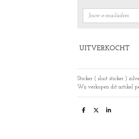
UITVERKOCHT
Sticker ( sluit sticker ) zilv
Wij verkopen dit artikel p
D
D
S
E
E
H
L
E
A
E
L
R
N
E