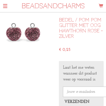
BEADSANDCHARMS
Ga
direct
naar
Bedel / pom pom
de
Glitter met oog
hoofdinhoud
hawthorn rose -
zilver
€ 0,25
Laat het me weten
wanneer dit product
weer op voorraad is.
VERZENDEN