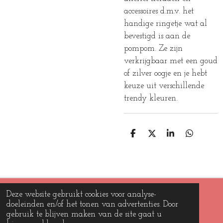
accessoires d.m.v. het
handige ringetje wat al
bevestigd is aan de
pompom. Ze zijn
verkrijgbaar met een goud
of zilver oogje en je hebt
keuze uit verschillende
trendy kleuren.
D
D
S
D
E
E
H
E
L
E
A
L
E
L
R
E
N
E
N
Deze website gebruikt cookies voor analyse-
© 2019 - 2026 Beads and charms
doeleinden en/of het tonen van advertenties. Door
Powered by
JouwWeb
gebruik te blijven maken van de site gaat u