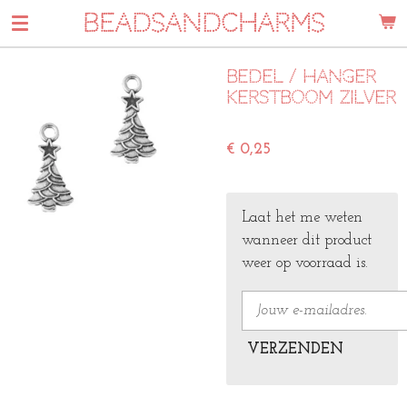
BEADSANDCHARMS
Ga
direct
naar
Bedel / hanger
de
kerstboom zilver
hoofdinhoud
€ 0,25
Laat het me weten
wanneer dit product
weer op voorraad is.
VERZENDEN