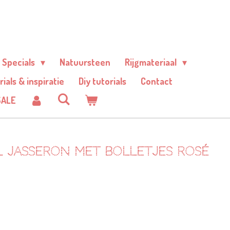
Specials
Natuursteen
Rijgmateriaal
rials & inspiratie
Diy tutorials
Contact
SALE
l jasseron met bolletjes rosé