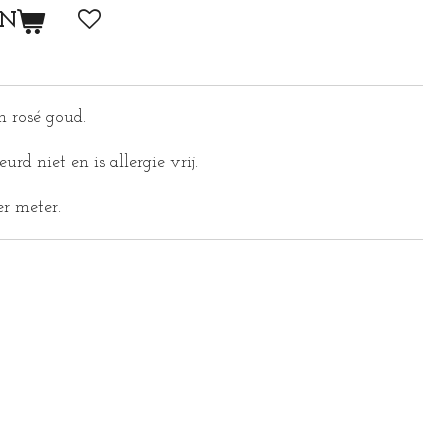
EN
mm rosé goud.
eurd niet en is allergie vrij.
er meter.