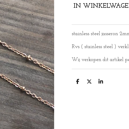
IN WINKELWAG
stainless steel jasseron 2
Rvs ( stainless steel ) verkl
Wij verkopen dit artikel p
D
D
S
E
E
H
L
E
A
E
L
R
N
E