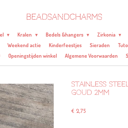
BEADSANDCHARMS
eel
Kralen
Bedels &hangers
Zirkonia
Weekend actie
Kinderfeestjes
Sieraden
Tuto
Q
Openingstijden winkel
Algemene Voorwaarden
Stainless stee
goud 2mm
€ 2,75