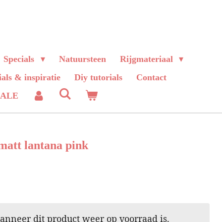
Specials
Natuursteen
Rijgmateriaal
ials & inspiratie
Diy tutorials
Contact
SALE
matt lantana pink
nneer dit product weer op voorraad is.