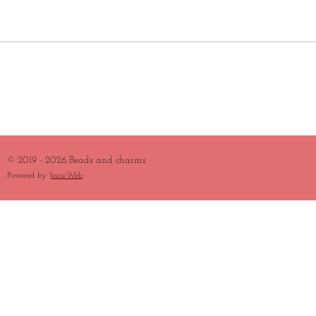
L
E
A
L
E
L
R
E
N
E
N
© 2019 - 2026 Beads and charms
Powered by
JouwWeb