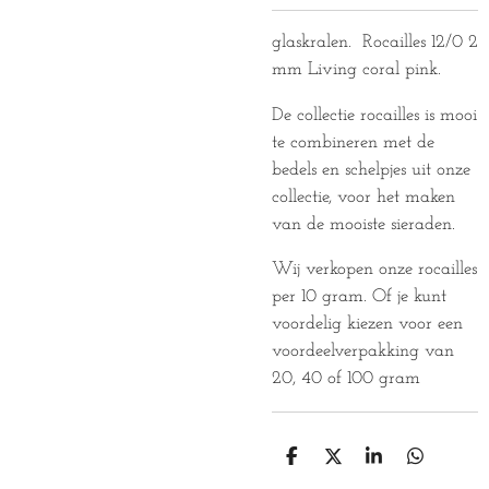
glaskralen. Rocailles 12/0 2
mm Living coral pink.
De collectie rocailles is mooi
te combineren met de
bedels en schelpjes uit onze
collectie, voor het maken
van de mooiste sieraden.
Wij verkopen onze rocailles
per 10 gram. Of je kunt
voordelig kiezen voor een
voordeelverpakking van
20, 40 of 100 gram
D
D
S
D
E
E
H
E