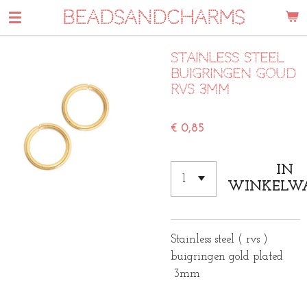
BEADSANDCHARMS
Ga
direct
naar
Stainless steel
de
buigringen goud
hoofdinhoud
Rvs 3mm
€ 0,85
IN
WINKELW
Stainless steel ( rvs )
buigringen gold plated
3mm