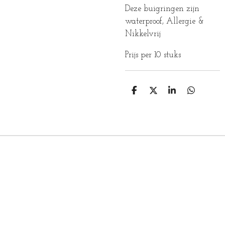
Deze buigringen zijn
waterproof, Allergie &
Nikkelvrij
Prijs per 10 stuks
D
D
S
D
E
E
H
E
L
E
A
L
E
L
R
E
N
E
N