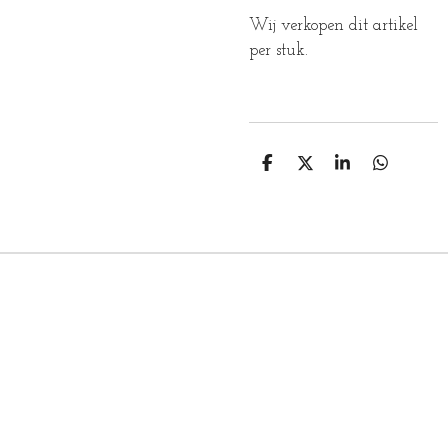
Wij verkopen dit artikel
per stuk.
D
D
S
D
E
E
H
E
L
E
A
L
E
L
R
E
N
E
N