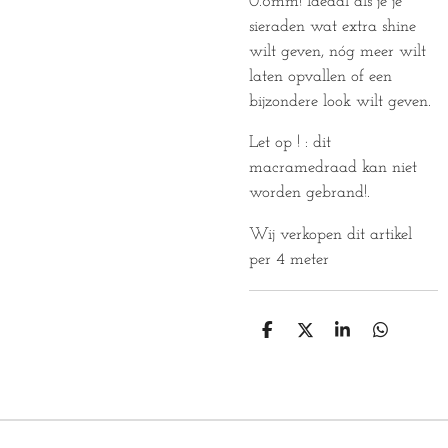
0.8mm! Ideaal als je je
sieraden wat extra shine
wilt geven, nóg meer wilt
laten opvallen of een
bijzondere look wilt geven.
Let op ! : dit
macramedraad kan niet
worden gebrand!.
Wij verkopen dit artikel
per 4 meter
D
D
S
D
E
E
H
E
L
E
A
L
E
L
R
E
N
E
N