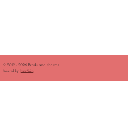
© 2019 - 2026 Beads and charms
Powered by
JouwWeb