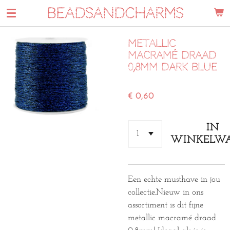
BEADSANDCHARMS
Ga
direct
naar
Metallic
de
macramé draad
hoofdinhoud
0,8mm Dark blue
€ 0,60
IN
WINKELW
Een echte musthave in jou
collectie.
Nieuw in ons
assortiment is dit fijne
metallic macramé draad