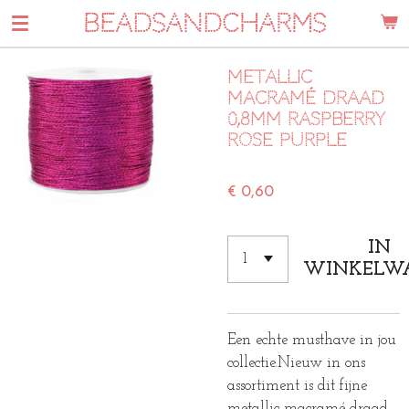
BEADSANDCHARMS
Ga
direct
naar
Metallic
de
macramé draad
hoofdinhoud
0,8mm raspberry
rose purple
€ 0,60
IN
WINKELW
Een echte musthave in jou
collectie.
Nieuw in ons
assortiment is dit fijne
metallic macramé draad