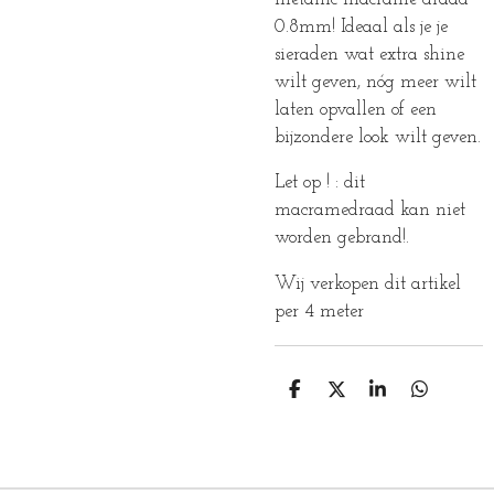
0.8mm! Ideaal als je je
sieraden wat extra shine
wilt geven, nóg meer wilt
laten opvallen of een
bijzondere look wilt geven.
Let op ! : dit
macramedraad kan niet
worden gebrand!.
Wij verkopen dit artikel
per 4 meter
D
D
S
D
E
E
H
E
L
E
A
L
E
L
R
E
N
E
N