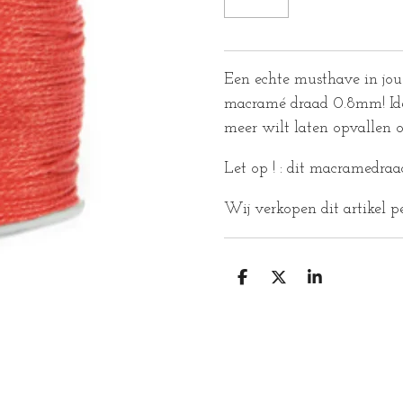
Een echte musthave in jou c
macramé draad 0.8mm! Ideaa
meer wilt laten opvallen o
Let op ! : dit macramedraa
Wij verkopen dit artikel p
D
D
S
E
E
H
L
E
A
E
L
R
N
E