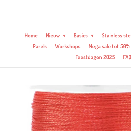
Ga
direct
naar
de
Home
Nieuw
Basics
Stainless st
hoofdinhoud
Parels
Workshops
Mega sale tot 50%
Feestdagen 2025
FA