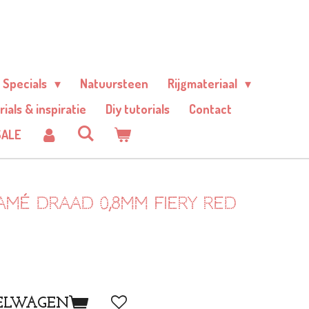
Specials
Natuursteen
Rijgmateriaal
rials & inspiratie
Diy tutorials
Contact
SALE
amé draad 0,8mm Fiery red
ELWAGEN