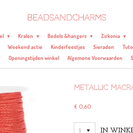
BEADSANDCHARMS
eel
Kralen
Bedels &hangers
Zirkonia
Weekend actie
Kinderfeestjes
Sieraden
Tuto
Q
Openingstijden winkel
Algemene Voorwaarden
Metallic macr
€ 0,60
IN WINK