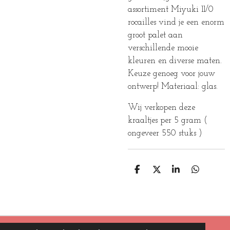
assortiment Miyuki 11/0
rocailles vind je een enorm
groot palet aan
verschillende mooie
kleuren en diverse maten.
Keuze genoeg voor jouw
ontwerp! Materiaal: glas.
Wij verkopen deze
kraaltjes per 5 gram (
ongeveer 550 stuks )
D
D
S
D
E
E
H
E
L
E
A
L
E
L
R
E
N
E
N