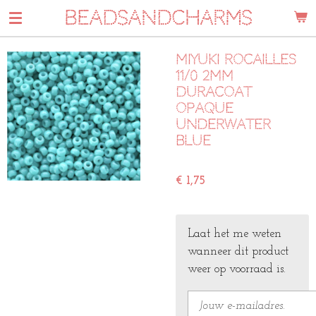
BEADSANDCHARMS
Ga
direct
naar
Miyuki rocailles
de
11/0 2mm
hoofdinhoud
duracoat
opaque
underwater
blue
€ 1,75
Laat het me weten
wanneer dit product
weer op voorraad is.