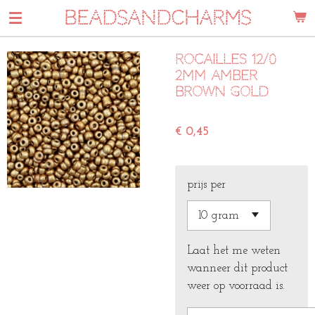
BEADSANDCHARMS
Ga
direct
naar
Rocailles 12/0
de
2mm Amber
hoofdinhoud
brown gold
€ 0,45
prijs per
Laat het me weten
wanneer dit product
weer op voorraad is.