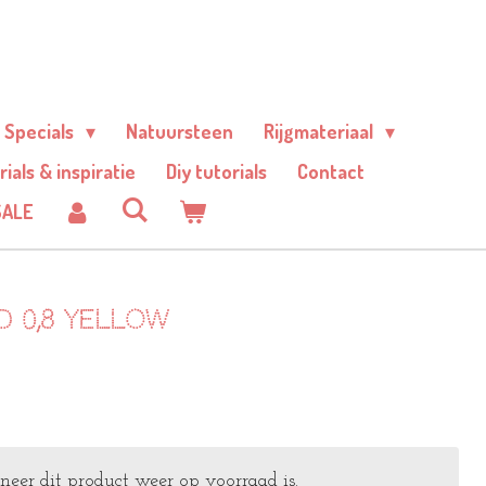
Specials
Natuursteen
Rijgmateriaal
rials & inspiratie
Diy tutorials
Contact
SALE
 0,8 Yellow
er dit product weer op voorraad is.