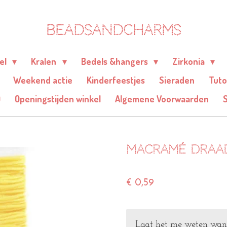
BEADSANDCHARMS
eel
Kralen
Bedels &hangers
Zirkonia
Weekend actie
Kinderfeestjes
Sieraden
Tuto
Q
Openingstijden winkel
Algemene Voorwaarden
Macramé draad
€ 0,59
Laat het me weten wanne