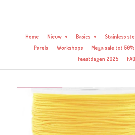
Ga
direct
naar
de
Home
Nieuw
Basics
Stainless st
hoofdinhoud
Parels
Workshops
Mega sale tot 50%
Feestdagen 2025
FA