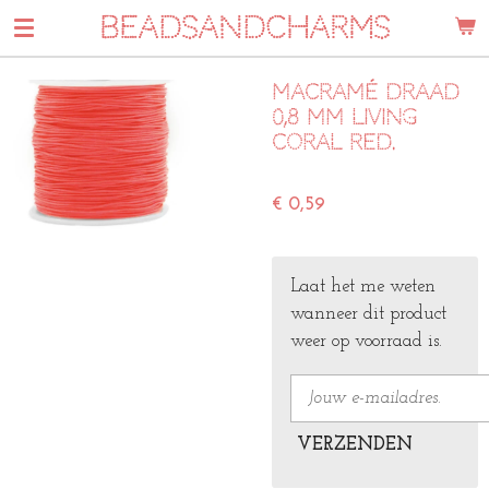
BEADSANDCHARMS
Ga
direct
naar
Macramé draad
de
0,8 mm living
hoofdinhoud
coral red.
€ 0,59
Laat het me weten
wanneer dit product
weer op voorraad is.
VERZENDEN