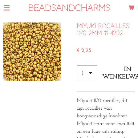
BEADSANDCHARMS
Ga
direct
naar
Miyuki rocailles
de
11/0 2mm 11-4202
hoofdinhoud
€ 2,25
IN
WINKELW
Miyuki 11/0 rocailles, dit
zijn rocailles van
hoogwaardige kwaliteit.
Miyuki staat voor kwaliteit
en een luxe uitstraling.