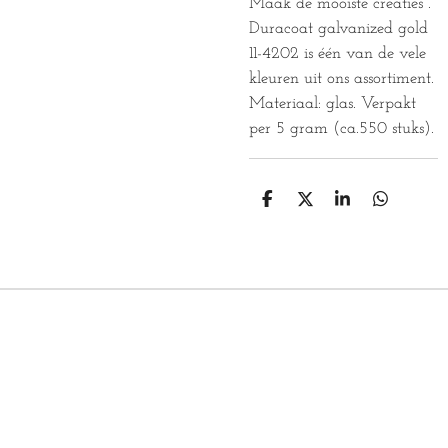
Maak de mooiste creaties .
Duracoat galvanized gold
11-4202 is één van de vele
kleuren uit ons assortiment.
Materiaal: glas. Verpakt
per 5 gram (ca.550 stuks).
D
D
S
D
E
E
H
E
L
E
A
L
E
L
R
E
N
E
N