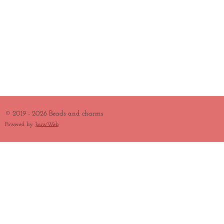
© 2019 - 2026 Beads and charms
Powered by
JouwWeb