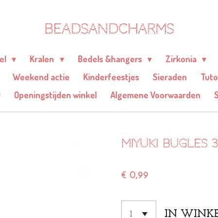
BEADSANDCHARMS
eel
Kralen
Bedels &hangers
Zirkonia
Weekend actie
Kinderfeestjes
Sieraden
Tuto
Q
Openingstijden winkel
Algemene Voorwaarden
Miyuki bugles 
€ 0,99
IN WINK