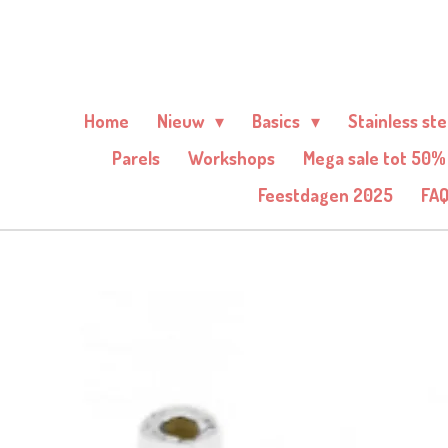
Ga
direct
naar
de
Home
Nieuw
Basics
Stainless st
hoofdinhoud
Parels
Workshops
Mega sale tot 50%
Feestdagen 2025
FA