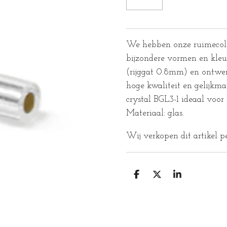
We hebben onze ruimecoll
bijzondere vormen en kle
(rijggat 0.8mm) en ontwer
hoge kwaliteit en gelijkmat
crystal BGL3-1 ideaal voor
Materiaal: glas.
Wij verkopen dit artikel p
D
D
S
E
E
H
L
E
A
E
L
R
N
E