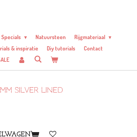
Specials
Natuursteen
Rijgmateriaal
rials & inspiratie
Diy tutorials
Contact
SALE
3mm silver lined
ELWAGEN