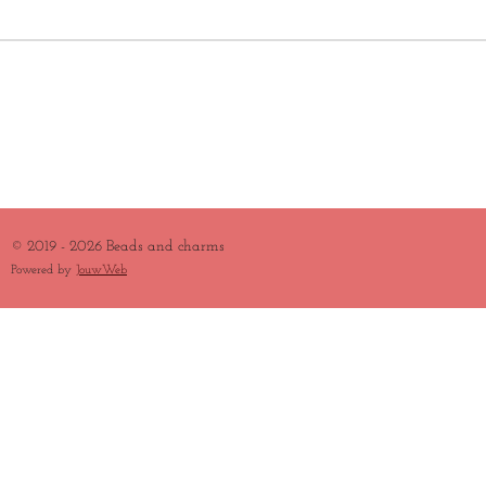
E
L
R
E
N
E
N
© 2019 - 2026 Beads and charms
Powered by
JouwWeb