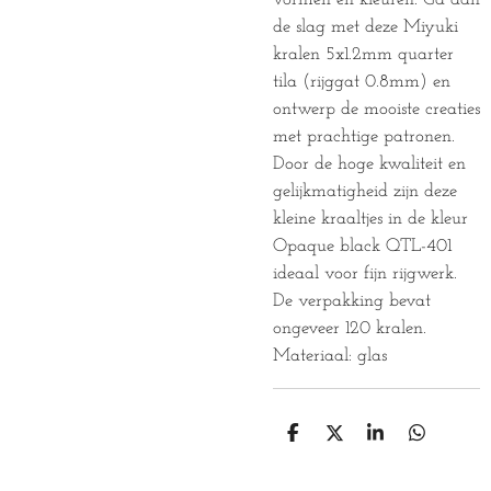
de slag met deze Miyuki
kralen 5x1.2mm quarter
tila (rijggat 0.8mm) en
ontwerp de mooiste creaties
met prachtige patronen.
Door de hoge kwaliteit en
gelijkmatigheid zijn deze
kleine kraaltjes in de kleur
Opaque black QTL-401
ideaal voor fijn rijgwerk.
De verpakking bevat
ongeveer 120 kralen.
Materiaal: glas
D
D
S
D
E
E
H
E
L
E
A
L