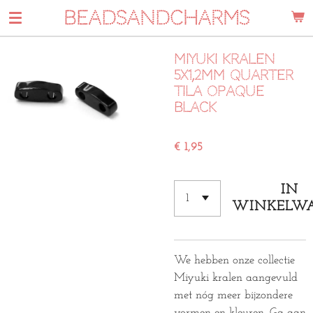
BEADSANDCHARMS
Ga
direct
naar
Miyuki kralen
de
5x1,2mm quarter
hoofdinhoud
tila opaque
black
€ 1,95
IN
WINKELW
We hebben onze collectie
Miyuki kralen aangevuld
met nóg meer bijzondere
vormen en kleuren. Ga aan