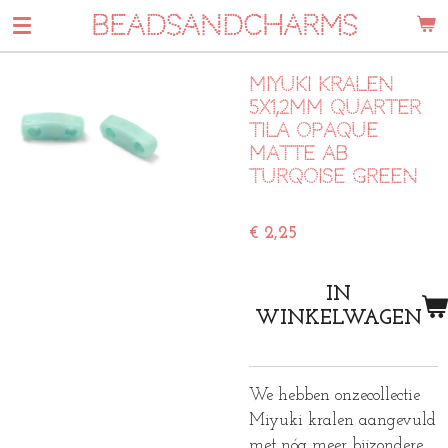
BEADSANDCHARMS
Ga
direct
naar
Miyuki kralen
de
5x1,2mm quarter
hoofdinhoud
tila opaque
matte ab
turqoise green
€ 2,25
IN
WINKELWAGEN
We hebben onzecollectie
Miyuki kralen aangevuld
met nóg meer bijzondere