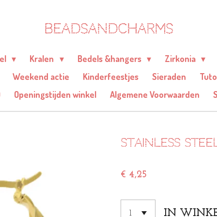
BEADSANDCHARMS
eel
Kralen
Bedels &hangers
Zirkonia
Weekend actie
Kinderfeestjes
Sieraden
Tuto
Q
Openingstijden winkel
Algemene Voorwaarden
Stainless ste
€ 4,25
IN WINK