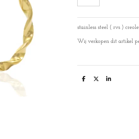
stainless steel ( rvs ) cre
Wij verkopen dit artikel p
D
D
S
E
E
H
L
E
A
E
L
R
N
E