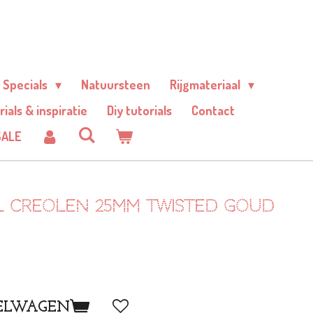
Specials
Natuursteen
Rijgmateriaal
rials & inspiratie
Diy tutorials
Contact
SALE
el creolen 25mm twisted goud
ELWAGEN