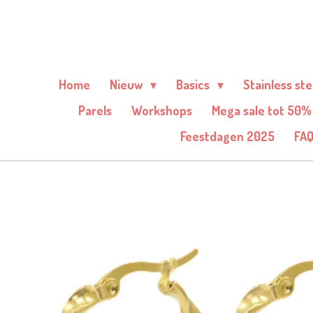
Ga
direct
naar
de
Home
Nieuw
Basics
Stainless st
hoofdinhoud
Parels
Workshops
Mega sale tot 50%
Feestdagen 2025
FA