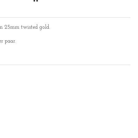
olen 25mm twisted gold.
er paar.