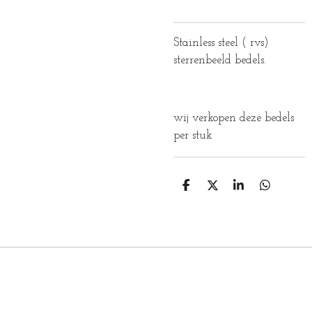
Stainless steel ( rvs)
sterrenbeeld bedels.
wij verkopen deze bedels
per stuk
D
D
S
D
E
E
H
E
L
E
A
L
E
L
R
E
N
E
N