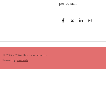
per 5gram
D
D
S
D
E
E
H
E
L
E
A
L
E
L
R
E
N
E
N
© 2019 - 2026 Beads and charms
Powered by
JouwWeb