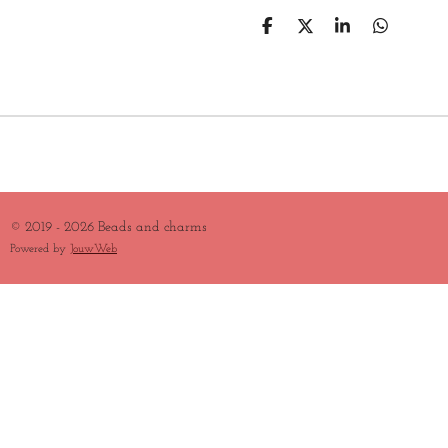
D
D
S
D
E
E
H
E
L
E
A
L
E
L
R
E
N
E
N
© 2019 - 2026 Beads and charms
Powered by
JouwWeb