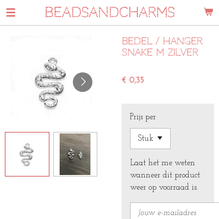
BEADSANDCHARMS
Ga
direct
naar
Bedel / hanger
de
snake m zilver
hoofdinhoud
€ 0,35
Prijs per
Laat het me weten
wanneer dit product
weer op voorraad is.