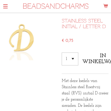
BEADSANDCHARMS
Ga
direct
naar
Stainless steel
de
initial / letter D
hoofdinhoud
€ 0,75
IN
WINKELW
Met deze bedels van
Stainless steel Roestvrij
staal (RVS) initial D creëer
je de persoonlijkste
sieraden. De bedels zijn