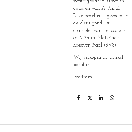
verkrijgbaar in zilver en
goud en van A t/m Z.
Deze bedel is uitgevoerd in
de kleur goud. De
diameter van het oogje is
ca. 2.2mm. Materiaal:
Roestvrij Staal (RVS)
Wij verkopen dit artikel
per stuk.
15x14mm
D
D
S
D
E
E
H
E
L
E
A
L
E
L
R
E
N
E
N