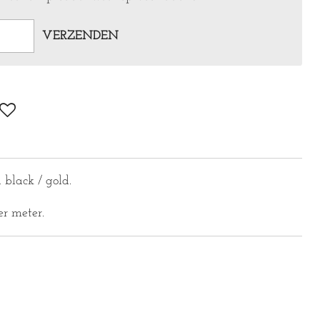
VERZENDEN
d black / gold.
er meter.