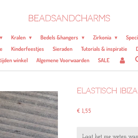
BEADSANDCHARMS
Kralen
Bedels &hangers
Zirkonia
Spec
e
Kinderfeestjes
Sieraden
Tutorials & inspiratie
D
ijden winkel
Algemene Voorwaarden
SALE
Elastisch ibiz
€ 1,55
Laat het me weten wann