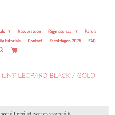
ials
Natuursteen
Rijgmateriaal
Parels
iy tutorials
Contact
Feestdagen 2025
FAQ
a lint leopard black / gold
eer dit product weer op voorraad is.