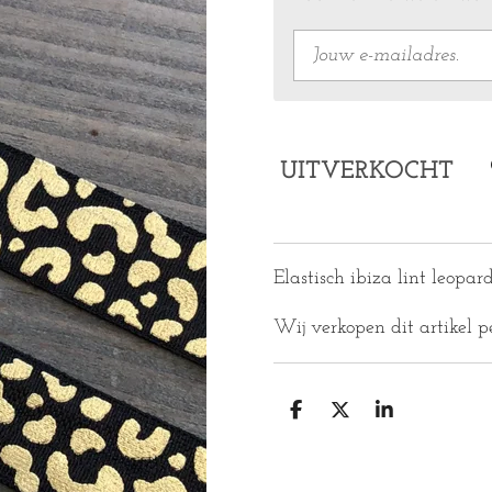
UITVERKOCHT
Elastisch ibiza lint leopar
Wij verkopen dit artikel p
D
D
S
E
E
H
L
E
A
E
L
R