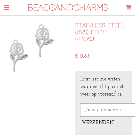
BEADSANDCHARMS
Ga
direct
naar
Stainless steel
de
(Rvs) bedel
hoofdinhoud
roosje
€ 0,85
Laat het me weten
wanneer dit product
weer op voorraad is.
VERZENDEN