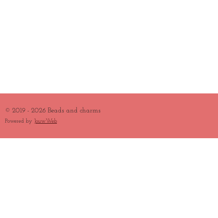
© 2019 - 2026 Beads and charms
Powered by
JouwWeb