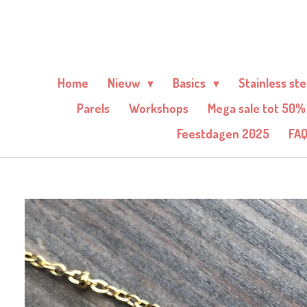
Ga
direct
naar
de
Home
Nieuw
Basics
Stainless st
hoofdinhoud
Parels
Workshops
Mega sale tot 50%
Feestdagen 2025
FA