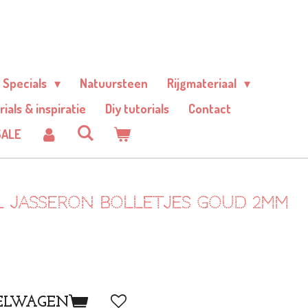
Specials
Natuursteen
Rijgmateriaal
rials & inspiratie
Diy tutorials
Contact
SALE
el jasseron bolletjes goud 2mm
ELWAGEN